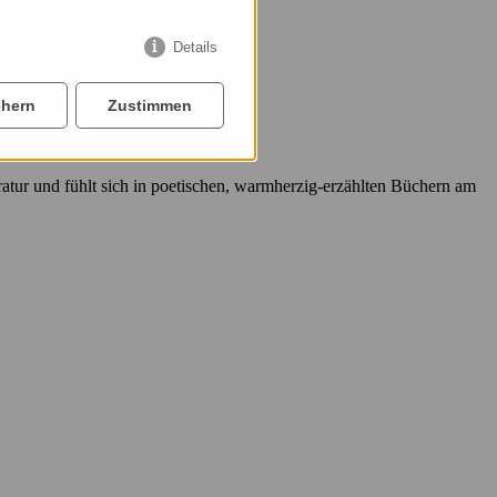
Details
chern
Zustimmen
eratur und fühlt sich in poetischen, warmherzig-erzählten Büchern am