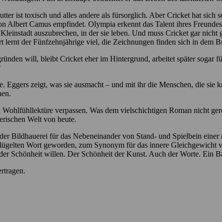
ter ist toxisch und alles andere als fürsorglich. Aber Cricket hat sich 
von Albert Camus empfindet. Olympia erkennt das Talent ihres Freundes
 Kleinstadt auszubrechen, in der sie leben. Und muss Cricket gar nicht
t lernt der Fünfzehnjährige viel, die Zeichnungen finden sich in dem B
nden will, bleibt Cricket eher im Hintergrund, arbeitet später sogar fü
?
e. Eggers zeigt, was sie ausmacht – und mit ihr die Menschen, die sie 
hen.
Wohlfühllektüre verpassen. Was dem vielschichtigen Roman nicht ger
terischen Welt von heute.
 der Bildhauerei für das Nebeneinander von Stand- und Spielbein eine
geflügelten Wort geworden, zum Synonym für das innere Gleichgewich
der Schönheit willen. Der Schönheit der Kunst. Auch der Worte. Ein B
rtragen.