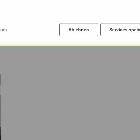
sum
Ablehnen
Services spei