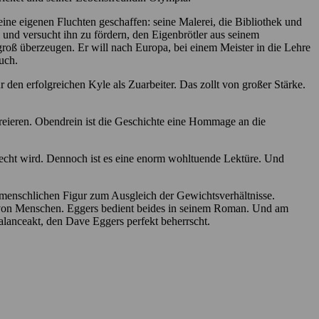
seine eigenen Fluchten geschaffen: seine Malerei, die Bibliothek und
 und versucht ihn zu fördern, den Eigenbrötler aus seinem
 groß überzeugen. Er will nach Europa, bei einem Meister in die Lehre
uch.
r den erfolgreichen Kyle als Zuarbeiter. Das zollt von großer Stärke.
kreieren. Obendrein ist die Geschichte eine Hommage an die
echt wird. Dennoch ist es eine enorm wohltuende Lektüre. Und
r menschlichen Figur zum Ausgleich der Gewichtsverhältnisse.
t von Menschen. Eggers bedient beides in seinem Roman. Und am
alanceakt, den Dave Eggers perfekt beherrscht.