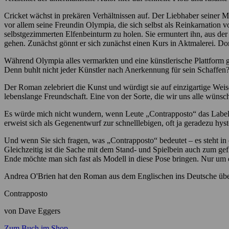
Cricket wächst in prekären Verhältnissen auf. Der Liebhaber seiner Mut
vor allem seine Freundin Olympia, die sich selbst als Reinkarnation 
selbstgezimmerten Elfenbeinturm zu holen. Sie ermuntert ihn, aus der
gehen. Zunächst gönnt er sich zunächst einen Kurs in Aktmalerei. Dor
Während Olympia alles vermarkten und eine künstlerische Plattform grü
Denn buhlt nicht jeder Künstler nach Anerkennung für sein Schaffen
Der Roman zelebriert die Kunst und würdigt sie auf einzigartige Weis
lebenslange Freundschaft. Eine von der Sorte, die wir uns alle wünsc
Es würde mich nicht wundern, wenn Leute „Contrapposto“ das Label 
erweist sich als Gegenentwurf zur schnelllebigen, oft ja geradezu hys
Und wenn Sie sich fragen, was „Contrapposto“ bedeutet – es steht in
Gleichzeitig ist die Sache mit dem Stand- und Spielbein auch zum 
Ende möchte man sich fast als Modell in diese Pose bringen. Nur um 
Andrea O'Brien hat den Roman aus dem Englischen ins Deutsche übe
Contrapposto
von Dave Eggers
Zum Buch im Shop