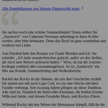
Alle Empfehlungen von Simone Finkenwirth lesen
Sie suchen noch eine schöne Sommerlektüre? Dann sollten Sie
„Sandwich“
von Catherine Newman unbedingt in ihren Koffer
werfen, aber bitte behutsam. Denn das Buch ist ganz wunderbar und
verdient viel Liebe.
Ann Patchett liebt den Roman wie Frank Menden und ich. Sie
schreibt:
„Ich habe ununterbrochen gelacht, außer an den Stellen,
die mich zum Weinen gebracht haben.“
Wow, da hat die Autorin-
Kollegin wirklich alles zusammengefasst. So ist „Sandwich“ ein
Mix aus Komik, Summerfeeling und Wolkenbrüche.
Rachel aka Rocky ist die Stimme, die uns ihre Geschichte erzählt.
Sie nimmt uns mit nach Cape Cod, wo sie eine Woche mit ihrer
Familie verbringt. Seit zwanzig Jahren pflegen sie diese Tradition.
Alle sind da. Natürlich ihr liebevoller Ehemann, die beiden Kinder
Willa und Jamie, und dessen Freundin Maya, und Rockys Eltern.
Während Rocky mit den Wirren der Menopause kämpft, fällt ihr die