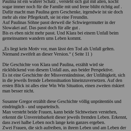
Paulina ist ein wahrer Schatz , versteht sich gut mit allen, kocht
sogar immer noch für die Familie mit und Irene blüht richtig auf .
Dafür macht man Paulina gern Geschenke, irgendwie ist sie doch
mehr als eine Pflegekraft, sie ist eine Freundin.
Auf Paulinas Söhne passt derweil die Schwiegermutter in der
Slowakei auf. Das passt doch für alle gut .
Bis es eben nicht mehr passt. Und Klara bei einem Unfall beim
gemeinsamen wandern ums Leben kommt.
„Es liegt kein Motiv vor, man lässt den Tod als Unfall gelten.
Niemand zweifelt an dieser Version.“ ( Seite 11 )
Die Geschichte von Klara und Paulina, erzählt wird sie
rückblickend von diesem Unfall aus, aus beider Perspektive.
Es ist eine Geschichte der Missverständnisse, der Unfähigkeit, sich
in die jeweils fremde Lebenssituation hineinzuversetzen. Auf den
ersten Blick ist alles eine Win Win Situation, einen zweiten riskiert
man besser nicht.
Susanne Gregor erzählt diese Geschichte völlig unprätentiös und
eindringlich - und unparteiisch.
Man versteht beide Frauen, kann beide Sichtweisen verstehen,
erkennt die Unvereinbarkeit dieser jeweils fremden Leben. Erkennt,
dass zwei halbe Leben noch lange kein ganzes ergeben.
Zwei Frauen, die sich aufreiben, in ihrem Leben und am Leben der