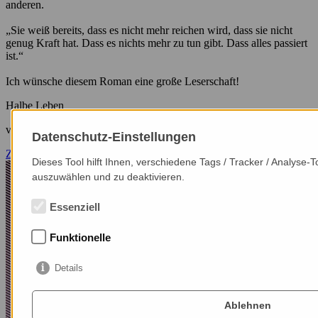
anderen.
„Sie weiß bereits, dass es nicht mehr reichen wird, dass sie nicht
genug Kraft hat. Dass es nichts mehr zu tun gibt. Dass alles passiert
ist.“
Ich wünsche diesem Roman eine große Leserschaft!
Halbe Leben
von Susanne Gregor
Datenschutz-Einstellungen
Zum Buch im Shop
Dieses Tool hilft Ihnen, verschiedene Tags / Tracker / Analyse-
auszuwählen und zu deaktivieren.
Essenziell
Funktionelle
Details
Ablehnen