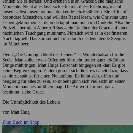
Finden Sie es heraus! Und erleben Sie an Graces Seite magische
Momente. Nicht alles lässt sich erklären, diese Erfahrung macht
unsere selbst unsere rational denkende Ich-Erzählerin. Sie trifft auf
besondere Menschen, und will das Rätsel lösen, wie Christina ums
Leben gekommen ist, denn da tappt man noch im Dunkeln. Also die
Polizei, aber nicht Alberto Ribas – ein Taucher, der Grace auf einen
nächtlichen Tauchgang mitnimmt. Plötzlich wird es in der finsteren
Nacht taghell. Das kommt nicht nur durch das leuchtende Seegras
im Mittelmeer.
Denn „Die Unmöglichkeit des Lebens“ ist Wunderbalsam für die
Seele. Man sollte etwas Offenheit für nicht immer ganz erklärbare
Dinge mitbringen. Matt Haigs Botschaft hingegen ist klar: Es gibt
keine Begrenzungen. Zudem gesellt sich die Gewissheit dazu, dass
es nie zu spät ist für einen Neuanfang. Es lohnt sich, offen und
neugierig für alles zu sein, so unbehaglich sich vielleicht im ersten
Moment manches anfühlen mag. Die Antwort kommt, ganz
bestimmt, siehe Grace.
Die Unmöglichkeit des Lebens
von Matt Haig
Zum Buch im Shop