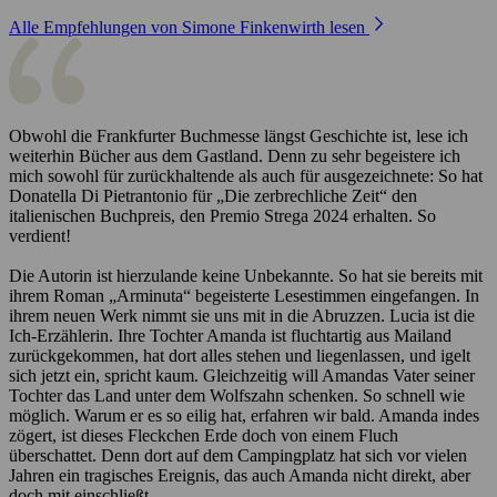
Alle Empfehlungen von Simone Finkenwirth lesen
Obwohl die Frankfurter Buchmesse längst Geschichte ist, lese ich
weiterhin Bücher aus dem Gastland. Denn zu sehr begeistere ich
mich sowohl für zurückhaltende als auch für ausgezeichnete: So hat
Donatella Di Pietrantonio für „Die zerbrechliche Zeit“ den
italienischen Buchpreis, den Premio Strega 2024 erhalten. So
verdient!
Die Autorin ist hierzulande keine Unbekannte. So hat sie bereits mit
ihrem Roman „Arminuta“ begeisterte Lesestimmen eingefangen. In
ihrem neuen Werk nimmt sie uns mit in die Abruzzen. Lucia ist die
Ich-Erzählerin. Ihre Tochter Amanda ist fluchtartig aus Mailand
zurückgekommen, hat dort alles stehen und liegenlassen, und igelt
sich jetzt ein, spricht kaum. Gleichzeitig will Amandas Vater seiner
Tochter das Land unter dem Wolfszahn schenken. So schnell wie
möglich. Warum er es so eilig hat, erfahren wir bald. Amanda indes
zögert, ist dieses Fleckchen Erde doch von einem Fluch
überschattet. Denn dort auf dem Campingplatz hat sich vor vielen
Jahren ein tragisches Ereignis, das auch Amanda nicht direkt, aber
doch mit einschließt...