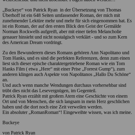
„Buckeye“ von Patrick Ryan in der Übersetzung von Thomas
Überhoff ist ein 648 Seiten umfassender Roman, der mich mit
zunehmender Lektüre mehr und mehr für sich eingenommen hat. Es
ist ein Roman, der auf den ersten Blick den Geist der Gemälde
Norman Rockwells aufgreift, aber mit einer tiefen Melancholie
genauer hinsieht und nicht nostalgisch verklärt - und so zum Kern
des American Dream vordringt.
Zu den Bewunderern dieses Romans gehören Ann Napolitano und
Tom Hanks, und es sind die perfekten Referenzen, denn zum einen
liest sich dieser epische charaktergetriebene Roman wie ein Tom
Hanks Film ( etwa „Here“ mit einer Prise „Forrest Gump“), zum
anderen klingen auch Aspekte von Napolitanos „Hallo Du Schöne“
an.
Und auch wenn manche Wendungen durchaus vorhersehbar sind
trübt dies nicht das Lesevergnügen, im Gegenteil.
Patrick Ryan erzählt mit großem Atem eine Geschichte von einem
Ort und von Menschen, die sich langsam in mein Herz geschlichen
haben und die dort noch eine Zeit verweilen werden.
Ein absoluter „RomanRoman“! Eingeweihte wissen, was ich meine.
Buckeye
von Patrick Ryan