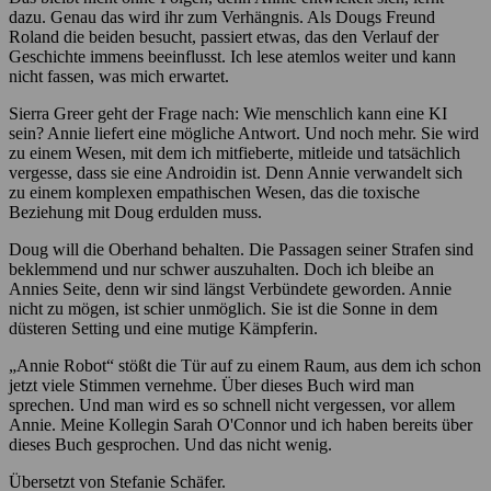
dazu. Genau das wird ihr zum Verhängnis. Als Dougs Freund
Roland die beiden besucht, passiert etwas, das den Verlauf der
Geschichte immens beeinflusst. Ich lese atemlos weiter und kann
nicht fassen, was mich erwartet.
Sierra Greer geht der Frage nach: Wie menschlich kann eine KI
sein? Annie liefert eine mögliche Antwort. Und noch mehr. Sie wird
zu einem Wesen, mit dem ich mitfieberte, mitleide und tatsächlich
vergesse, dass sie eine Androidin ist. Denn Annie verwandelt sich
zu einem komplexen empathischen Wesen, das die toxische
Beziehung mit Doug erdulden muss.
Doug will die Oberhand behalten. Die Passagen seiner Strafen sind
beklemmend und nur schwer auszuhalten. Doch ich bleibe an
Annies Seite, denn wir sind längst Verbündete geworden. Annie
nicht zu mögen, ist schier unmöglich. Sie ist die Sonne in dem
düsteren Setting und eine mutige Kämpferin.
„Annie Robot“ stößt die Tür auf zu einem Raum, aus dem ich schon
jetzt viele Stimmen vernehme. Über dieses Buch wird man
sprechen. Und man wird es so schnell nicht vergessen, vor allem
Annie. Meine Kollegin Sarah O'Connor und ich haben bereits über
dieses Buch gesprochen. Und das nicht wenig.
Übersetzt von Stefanie Schäfer.