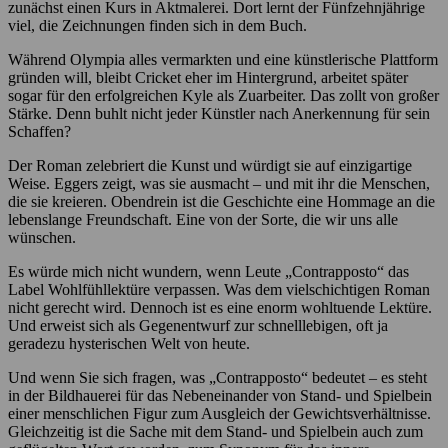
zunächst einen Kurs in Aktmalerei. Dort lernt der Fünfzehnjährige
viel, die Zeichnungen finden sich in dem Buch.
Während Olympia alles vermarkten und eine künstlerische Plattform
gründen will, bleibt Cricket eher im Hintergrund, arbeitet später
sogar für den erfolgreichen Kyle als Zuarbeiter. Das zollt von großer
Stärke. Denn buhlt nicht jeder Künstler nach Anerkennung für sein
Schaffen?
Der Roman zelebriert die Kunst und würdigt sie auf einzigartige
Weise. Eggers zeigt, was sie ausmacht – und mit ihr die Menschen,
die sie kreieren. Obendrein ist die Geschichte eine Hommage an die
lebenslange Freundschaft. Eine von der Sorte, die wir uns alle
wünschen.
Es würde mich nicht wundern, wenn Leute „Contrapposto“ das
Label Wohlfühllektüre verpassen. Was dem vielschichtigen Roman
nicht gerecht wird. Dennoch ist es eine enorm wohltuende Lektüre.
Und erweist sich als Gegenentwurf zur schnelllebigen, oft ja
geradezu hysterischen Welt von heute.
Und wenn Sie sich fragen, was „Contrapposto“ bedeutet – es steht
in der Bildhauerei für das Nebeneinander von Stand- und Spielbein
einer menschlichen Figur zum Ausgleich der Gewichtsverhältnisse.
Gleichzeitig ist die Sache mit dem Stand- und Spielbein auch zum