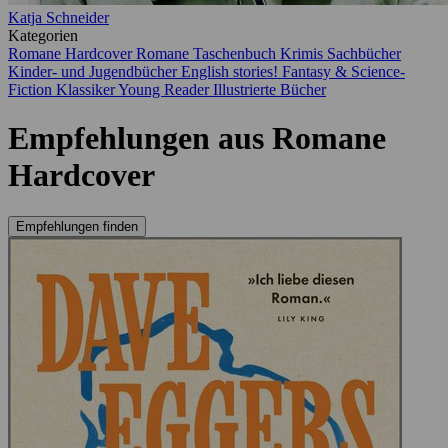
Katja Schneider
Kategorien
Romane Hardcover
Romane Taschenbuch
Krimis
Sachbücher
Kinder- und Jugendbücher
English stories!
Fantasy & Science-
Fiction
Klassiker
Young Reader
Illustrierte Bücher
Empfehlungen aus Romane
Hardcover
Empfehlungen finden