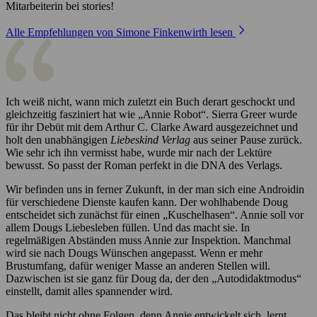
Mitarbeiterin bei stories!
Alle Empfehlungen von Simone Finkenwirth lesen
Ich weiß nicht, wann mich zuletzt ein Buch derart geschockt und
gleichzeitig fasziniert hat wie „Annie Robot“. Sierra Greer wurde
für ihr Debüt mit dem Arthur C. Clarke Award ausgezeichnet und
holt den unabhängigen
Liebeskind Verlag
aus seiner Pause zurück.
Wie sehr ich ihn vermisst habe, wurde mir nach der Lektüre
bewusst. So passt der Roman perfekt in die DNA des Verlags.
Wir befinden uns in ferner Zukunft, in der man sich eine Androidin
für verschiedene Dienste kaufen kann. Der wohlhabende Doug
entscheidet sich zunächst für einen „Kuschelhasen“. Annie soll vor
allem Dougs Liebesleben füllen. Und das macht sie. In
regelmäßigen Abständen muss Annie zur Inspektion. Manchmal
wird sie nach Dougs Wünschen angepasst. Wenn er mehr
Brustumfang, dafür weniger Masse an anderen Stellen will.
Dazwischen ist sie ganz für Doug da, der den „Autodidaktmodus“
einstellt, damit alles spannender wird.
Das bleibt nicht ohne Folgen, denn Annie entwickelt sich, lernt