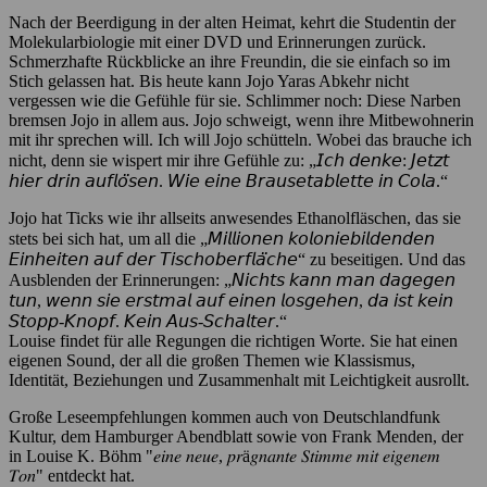
Nach der Beerdigung in der alten Heimat, kehrt die Studentin der
Molekularbiologie mit einer DVD und Erinnerungen zurück.
Schmerzhafte Rückblicke an ihre Freundin, die sie einfach so im
Stich gelassen hat. Bis heute kann Jojo Yaras Abkehr nicht
vergessen wie die Gefühle für sie. Schlimmer noch: Diese Narben
bremsen Jojo in allem aus. Jojo schweigt, wenn ihre Mitbewohnerin
mit ihr sprechen will. Ich will Jojo schütteln. Wobei das brauche ich
nicht, denn sie wispert mir ihre Gefühle zu: „𝘐𝘤𝘩 𝘥𝘦𝘯𝘬𝘦: 𝘑𝘦𝘵𝘻𝘵
𝘩𝘪𝘦𝘳 𝘥𝘳𝘪𝘯 𝘢𝘶𝘧𝘭𝘰̈𝘴𝘦𝘯. 𝘞𝘪𝘦 𝘦𝘪𝘯𝘦 𝘉𝘳𝘢𝘶𝘴𝘦𝘵𝘢𝘣𝘭𝘦𝘵𝘵𝘦 𝘪𝘯 𝘊𝘰𝘭𝘢.“
Jojo hat Ticks wie ihr allseits anwesendes Ethanolfläschen, das sie
stets bei sich hat, um all die „𝘔𝘪𝘭𝘭𝘪𝘰𝘯𝘦𝘯 𝘬𝘰𝘭𝘰𝘯𝘪𝘦𝘣𝘪𝘭𝘥𝘦𝘯𝘥𝘦𝘯
𝘌𝘪𝘯𝘩𝘦𝘪𝘵𝘦𝘯 𝘢𝘶𝘧 𝘥𝘦𝘳 𝘛𝘪𝘴𝘤𝘩𝘰𝘣𝘦𝘳𝘧𝘭𝘢̈𝘤𝘩𝘦“ zu beseitigen. Und das
Ausblenden der Erinnerungen: „𝘕𝘪𝘤𝘩𝘵𝘴 𝘬𝘢𝘯𝘯 𝘮𝘢𝘯 𝘥𝘢𝘨𝘦𝘨𝘦𝘯
𝘵𝘶𝘯, 𝘸𝘦𝘯𝘯 𝘴𝘪𝘦 𝘦𝘳𝘴𝘵𝘮𝘢𝘭 𝘢𝘶𝘧 𝘦𝘪𝘯𝘦𝘯 𝘭𝘰𝘴𝘨𝘦𝘩𝘦𝘯, 𝘥𝘢 𝘪𝘴𝘵 𝘬𝘦𝘪𝘯
𝘚𝘵𝘰𝘱𝘱-𝘒𝘯𝘰𝘱𝘧. 𝘒𝘦𝘪𝘯 𝘈𝘶𝘴-𝘚𝘤𝘩𝘢𝘭𝘵𝘦𝘳.“
Louise findet für alle Regungen die richtigen Worte. Sie hat einen
eigenen Sound, der all die großen Themen wie Klassismus,
Identität, Beziehungen und Zusammenhalt mit Leichtigkeit ausrollt.
Große Leseempfehlungen kommen auch von Deutschlandfunk
Kultur, dem Hamburger Abendblatt sowie von Frank Menden, der
in Louise K. Böhm "𝑒𝑖𝑛𝑒 𝑛𝑒𝑢𝑒, 𝑝𝑟ä𝑔𝑛𝑎𝑛𝑡𝑒 𝑆𝑡𝑖𝑚𝑚𝑒 𝑚𝑖𝑡 𝑒𝑖𝑔𝑒𝑛𝑒𝑚
𝑇𝑜𝑛" entdeckt hat.