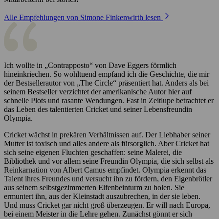
Alle Empfehlungen von Simone Finkenwirth lesen
Ich wollte in „Contrapposto“ von Dave Eggers förmlich
hineinkriechen. So wohltuend empfand ich die Geschichte, die mir
der Bestsellerautor von „The Circle“ präsentiert hat. Anders als bei
seinem Bestseller verzichtet der amerikanische Autor hier auf
schnelle Plots und rasante Wendungen. Fast in Zeitlupe betrachtet er
das Leben des talentierten Cricket und seiner Lebensfreundin
Olympia.
Cricket wächst in prekären Verhältnissen auf. Der Liebhaber seiner
Mutter ist toxisch und alles andere als fürsorglich. Aber Cricket hat
sich seine eigenen Fluchten geschaffen: seine Malerei, die
Bibliothek und vor allem seine Freundin Olympia, die sich selbst als
Reinkarnation von Albert Camus empfindet. Olympia erkennt das
Talent ihres Freundes und versucht ihn zu fördern, den Eigenbrötler
aus seinem selbstgezimmerten Elfenbeinturm zu holen. Sie
ermuntert ihn, aus der Kleinstadt auszubrechen, in der sie leben.
Und muss Cricket gar nicht groß überzeugen. Er will nach Europa,
bei einem Meister in die Lehre gehen. Zunächst gönnt er sich