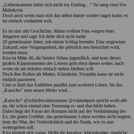
„Liebeskummer lohnt sich nicht my Darling…“ So sang einst Siw
Malmkvist.
Doch auch wenn man sich das selbst immer wieder sagen kann: es
tut einfach verdammt weh.
Es ist eine alte Geschichte. Mann verlässt Frau wegen einer
Jüngeren und sagt: Ich liebe dich nicht mehr.
20 gemeinsame Jahre, mit einem Schlag beendet. Eine ungewisse
Zukunft, eine Vergangenheit, die plötzlich neu betrachtet wird,
werden muss.
Kira ist Mitte 40, die beiden Söhne jugendlich, und trotz dieses
großen Kippmomentes des Lebens geht eben dieses weiter, auch
wenn sie am liebsten einfach stehen bleiben will.
Doch ihre Rollen als Mutter, Künstlerin, Freundin kann sie nicht
einfach pausieren.
Und so läuft das Entlieben parallel zum weiteren Leben, für das
„Karacho“ zum neuen Motto wird…
„Karacho“ @schirdewahnsusanne @volandquist spricht wohl alle
an, die schon einmal eine Trennung er- und durchlebt haben.
Dabei liegt der Focus des Romans nicht auf der Verdammung des
Ex, die guten Gefühle, das gemeinsame Leben werden nicht negiert,
trotz der Wut, der Verletzlichkeit und der Panik, wie es nun
weitergehen soll.
Kira kämpft sich voran, bleibt die kreative, lebenslustige, sinnliche