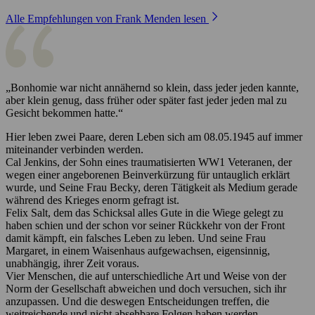
Alle Empfehlungen von Frank Menden lesen
„Bonhomie war nicht annähernd so klein, dass jeder jeden kannte,
aber klein genug, dass früher oder später fast jeder jeden mal zu
Gesicht bekommen hatte.“
Hier leben zwei Paare, deren Leben sich am 08.05.1945 auf immer
miteinander verbinden werden.
Cal Jenkins, der Sohn eines traumatisierten WW1 Veteranen, der
wegen einer angeborenen Beinverkürzung für untauglich erklärt
wurde, und Seine Frau Becky, deren Tätigkeit als Medium gerade
während des Krieges enorm gefragt ist.
Felix Salt, dem das Schicksal alles Gute in die Wiege gelegt zu
haben schien und der schon vor seiner Rückkehr von der Front
damit kämpft, ein falsches Leben zu leben. Und seine Frau
Margaret, in einem Waisenhaus aufgewachsen, eigensinnig,
unabhängig, ihrer Zeit voraus.
Vier Menschen, die auf unterschiedliche Art und Weise von der
Norm der Gesellschaft abweichen und doch versuchen, sich ihr
anzupassen. Und die deswegen Entscheidungen treffen, die
weitreichende und nicht absehbare Folgen haben werden…