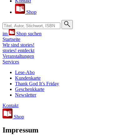
Kontakt
Shop
Suche bei Hugendubel
im
Shop suchen
Startseite
Wir sind stories!
stories! entdeckt
Veranstaltungen
Services
Lese-Abo
Kundenkarte
Thank God It’s Friday
Geschenkkarte
Newsletter
Kontakt
Shop
Impressum