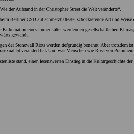
ie der Aufstand in der Christopher Street die Welt veränderte“.
eim Berliner CSD auf schmerzhafteste, schockierende Art und Weise d
Kulmination eines immer kälter werdenden gesellschaftlichen Klimas, d
kwärts gewandt.
olgen der Stonewall Riots werden tiefgründig benannt. Aber trotzdem is
Homosexualität verändert hat. Und was Menschen wie Rosa von Praunhe
estenliste stand, einen lesenswerten Einstieg in die Kulturgeschichte d