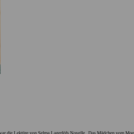
eit war die Lektüre von Selma Lagerlöfs Novelle „Das Mädchen vom M